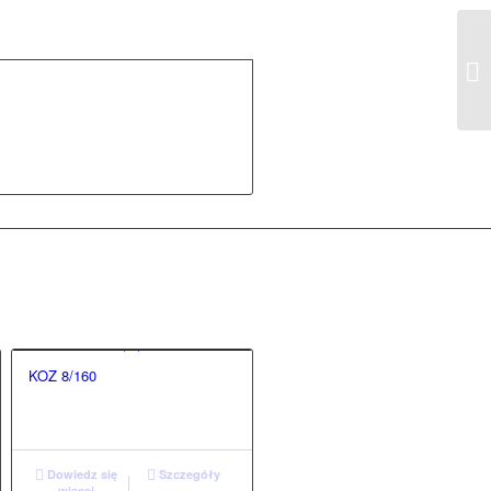
KOZ 8/160
Dowiedz się
Szczegóły
więcej