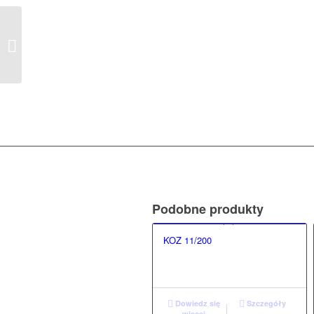
KOZ 30/160
Podobne produkty
KOZ 11/200
Dowiedz się
Szczegóły
więcej