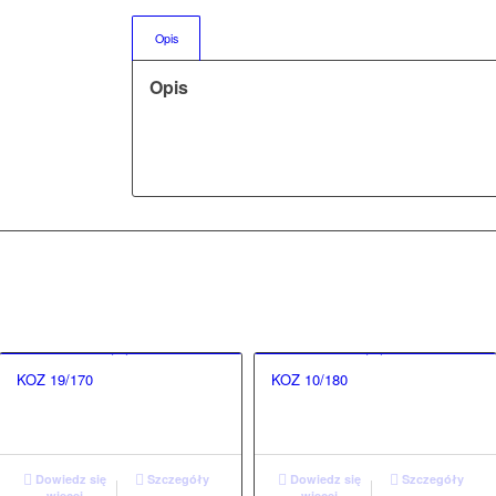
Opis
Opis
KOZ 19/170
KOZ 10/180
Dowiedz się
Szczegóły
Dowiedz się
Szczegóły
więcej
więcej