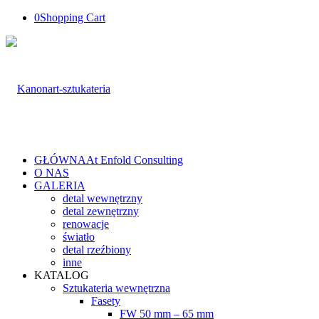
0
Shopping Cart
GŁÓWNA
At Enfold Consulting
O NAS
GALERIA
detal wewnętrzny
detal zewnętrzny
renowacje
światło
detal rzeźbiony
inne
KATALOG
Sztukateria wewnętrzna
Fasety
FW 50 mm – 65 mm