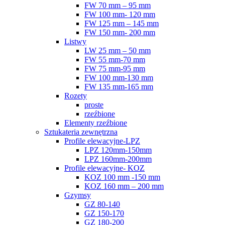
FW 70 mm – 95 mm
FW 100 mm- 120 mm
FW 125 mm – 145 mm
FW 150 mm- 200 mm
Listwy
LW 25 mm – 50 mm
FW 55 mm-70 mm
FW 75 mm-95 mm
FW 100 mm-130 mm
FW 135 mm-165 mm
Rozety
proste
rzeźbione
Elementy rzeźbione
Sztukateria zewnętrzna
Profile elewacyjne-LPZ
LPZ 120mm-150mm
LPZ 160mm-200mm
Profile elewacyjne- KOZ
KOZ 100 mm -150 mm
KOZ 160 mm – 200 mm
Gzymsy
GZ 80-140
GZ 150-170
GZ 180-200