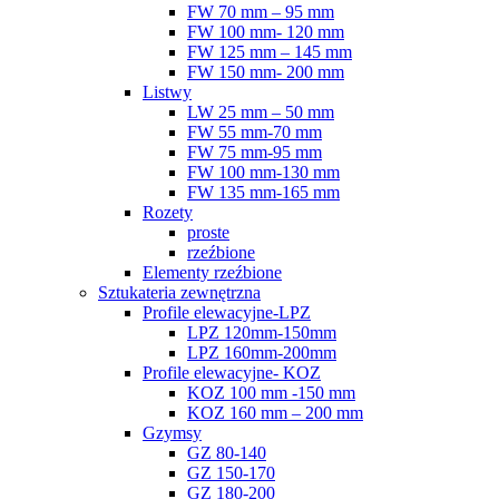
FW 70 mm – 95 mm
FW 100 mm- 120 mm
FW 125 mm – 145 mm
FW 150 mm- 200 mm
Listwy
LW 25 mm – 50 mm
FW 55 mm-70 mm
FW 75 mm-95 mm
FW 100 mm-130 mm
FW 135 mm-165 mm
Rozety
proste
rzeźbione
Elementy rzeźbione
Sztukateria zewnętrzna
Profile elewacyjne-LPZ
LPZ 120mm-150mm
LPZ 160mm-200mm
Profile elewacyjne- KOZ
KOZ 100 mm -150 mm
KOZ 160 mm – 200 mm
Gzymsy
GZ 80-140
GZ 150-170
GZ 180-200