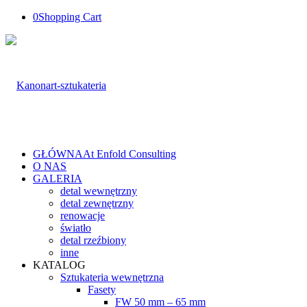
0
Shopping Cart
GŁÓWNA
At Enfold Consulting
O NAS
GALERIA
detal wewnętrzny
detal zewnętrzny
renowacje
światło
detal rzeźbiony
inne
KATALOG
Sztukateria wewnętrzna
Fasety
FW 50 mm – 65 mm