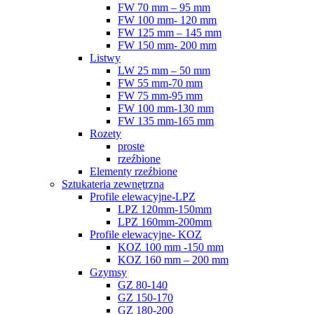
FW 70 mm – 95 mm
FW 100 mm- 120 mm
FW 125 mm – 145 mm
FW 150 mm- 200 mm
Listwy
LW 25 mm – 50 mm
FW 55 mm-70 mm
FW 75 mm-95 mm
FW 100 mm-130 mm
FW 135 mm-165 mm
Rozety
proste
rzeźbione
Elementy rzeźbione
Sztukateria zewnętrzna
Profile elewacyjne-LPZ
LPZ 120mm-150mm
LPZ 160mm-200mm
Profile elewacyjne- KOZ
KOZ 100 mm -150 mm
KOZ 160 mm – 200 mm
Gzymsy
GZ 80-140
GZ 150-170
GZ 180-200