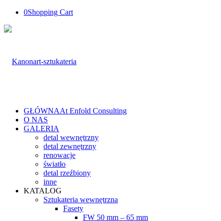
0
Shopping Cart
GŁÓWNA
At Enfold Consulting
O NAS
GALERIA
detal wewnętrzny
detal zewnętrzny
renowacje
światło
detal rzeźbiony
inne
KATALOG
Sztukateria wewnętrzna
Fasety
FW 50 mm – 65 mm