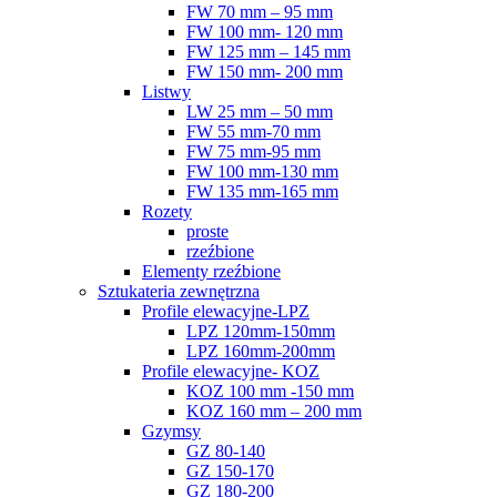
FW 70 mm – 95 mm
FW 100 mm- 120 mm
FW 125 mm – 145 mm
FW 150 mm- 200 mm
Listwy
LW 25 mm – 50 mm
FW 55 mm-70 mm
FW 75 mm-95 mm
FW 100 mm-130 mm
FW 135 mm-165 mm
Rozety
proste
rzeźbione
Elementy rzeźbione
Sztukateria zewnętrzna
Profile elewacyjne-LPZ
LPZ 120mm-150mm
LPZ 160mm-200mm
Profile elewacyjne- KOZ
KOZ 100 mm -150 mm
KOZ 160 mm – 200 mm
Gzymsy
GZ 80-140
GZ 150-170
GZ 180-200