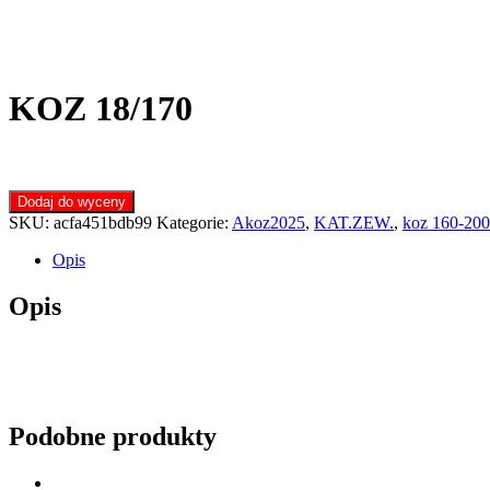
KOZ 18/170
Dodaj do wyceny
SKU:
acfa451bdb99
Kategorie:
Akoz2025
,
KAT.ZEW.
,
koz 160-200
Opis
Opis
Podobne produkty