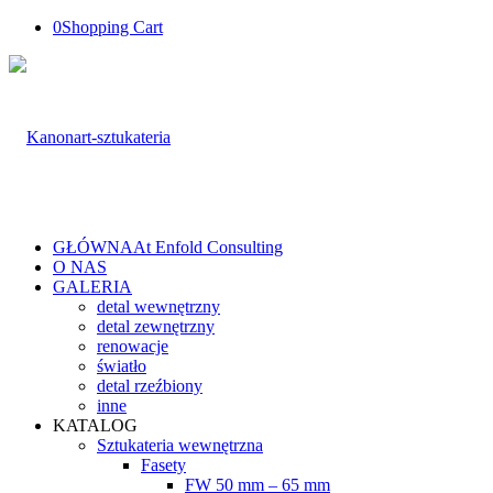
0
Shopping Cart
GŁÓWNA
At Enfold Consulting
O NAS
GALERIA
detal wewnętrzny
detal zewnętrzny
renowacje
światło
detal rzeźbiony
inne
KATALOG
Sztukateria wewnętrzna
Fasety
FW 50 mm – 65 mm