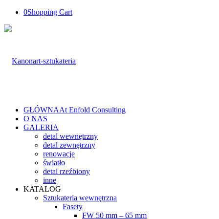
0
Shopping Cart
GŁÓWNA
At Enfold Consulting
O NAS
GALERIA
detal wewnętrzny
detal zewnętrzny
renowacje
światło
detal rzeźbiony
inne
KATALOG
Sztukateria wewnętrzna
Fasety
FW 50 mm – 65 mm