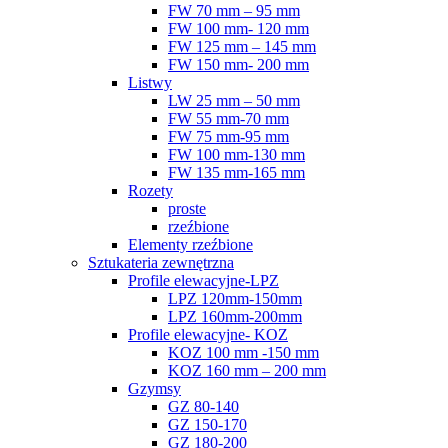
FW 70 mm – 95 mm
FW 100 mm- 120 mm
FW 125 mm – 145 mm
FW 150 mm- 200 mm
Listwy
LW 25 mm – 50 mm
FW 55 mm-70 mm
FW 75 mm-95 mm
FW 100 mm-130 mm
FW 135 mm-165 mm
Rozety
proste
rzeźbione
Elementy rzeźbione
Sztukateria zewnętrzna
Profile elewacyjne-LPZ
LPZ 120mm-150mm
LPZ 160mm-200mm
Profile elewacyjne- KOZ
KOZ 100 mm -150 mm
KOZ 160 mm – 200 mm
Gzymsy
GZ 80-140
GZ 150-170
GZ 180-200