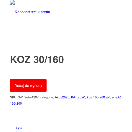
KOZ 30/160
Dodaj do wyceny
SKU:
341f9ebe4207
Kategorie:
Akoz2025
,
KAT.ZEW.
,
koz 160-200 akt
,
n KOZ
160-200
Opis