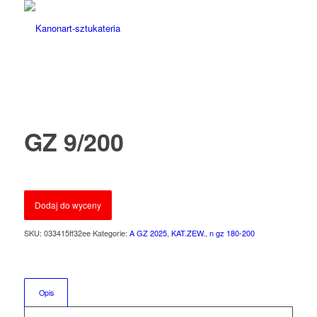
GZ 9/200
Dodaj do wyceny
SKU:
033415ff32ee
Kategorie:
A GZ 2025
,
KAT.ZEW.
,
n gz 180-200
Opis