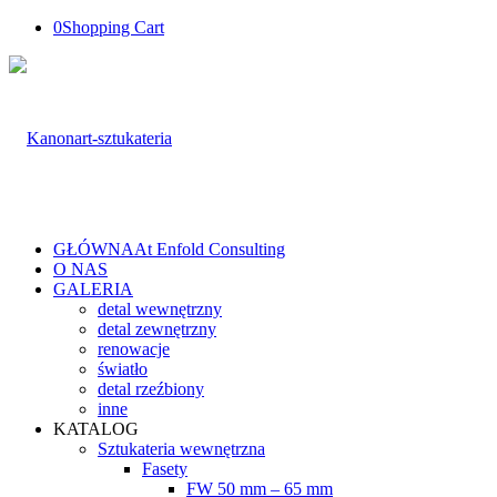
0
Shopping Cart
GŁÓWNA
At Enfold Consulting
O NAS
GALERIA
detal wewnętrzny
detal zewnętrzny
renowacje
światło
detal rzeźbiony
inne
KATALOG
Sztukateria wewnętrzna
Fasety
FW 50 mm – 65 mm