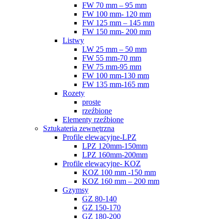
FW 70 mm – 95 mm
FW 100 mm- 120 mm
FW 125 mm – 145 mm
FW 150 mm- 200 mm
Listwy
LW 25 mm – 50 mm
FW 55 mm-70 mm
FW 75 mm-95 mm
FW 100 mm-130 mm
FW 135 mm-165 mm
Rozety
proste
rzeźbione
Elementy rzeźbione
Sztukateria zewnętrzna
Profile elewacyjne-LPZ
LPZ 120mm-150mm
LPZ 160mm-200mm
Profile elewacyjne- KOZ
KOZ 100 mm -150 mm
KOZ 160 mm – 200 mm
Gzymsy
GZ 80-140
GZ 150-170
GZ 180-200