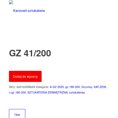
GZ 41/200
Dodaj do wyceny
SKU:
3a01b3268d24
Kategorie:
A GZ 2025
,
gz 180-200
,
Gzymsy
,
KAT.ZEW.
,
n gz 180-200
,
SZTUKATERIA ZEWNĘTRZNA
,
sztukateriaz
Opis