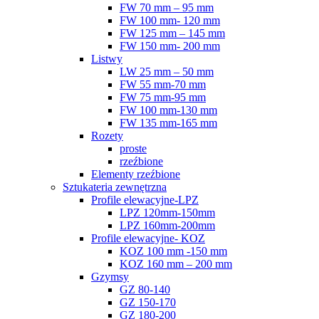
FW 70 mm – 95 mm
FW 100 mm- 120 mm
FW 125 mm – 145 mm
FW 150 mm- 200 mm
Listwy
LW 25 mm – 50 mm
FW 55 mm-70 mm
FW 75 mm-95 mm
FW 100 mm-130 mm
FW 135 mm-165 mm
Rozety
proste
rzeźbione
Elementy rzeźbione
Sztukateria zewnętrzna
Profile elewacyjne-LPZ
LPZ 120mm-150mm
LPZ 160mm-200mm
Profile elewacyjne- KOZ
KOZ 100 mm -150 mm
KOZ 160 mm – 200 mm
Gzymsy
GZ 80-140
GZ 150-170
GZ 180-200