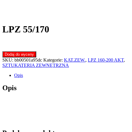
LPZ 55/170
Dodaj do wyceny
SKU:
bb00501a95dc
Kategorie:
KAT.ZEW.
,
LPZ 160-200 AKT
,
SZTUKATERIA ZEWNĘTRZNA
Opis
Opis