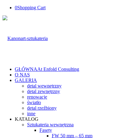
0
Shopping Cart
GŁÓWNA
At Enfold Consulting
O NAS
GALERIA
detal wewnętrzny
detal zewnętrzny
renowacje
światło
detal rzeźbiony
inne
KATALOG
Sztukateria wewnętrzna
Fasety
FW 50 mm – 65 mm