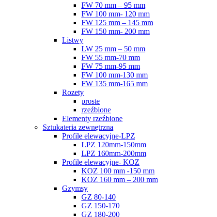
FW 70 mm – 95 mm
FW 100 mm- 120 mm
FW 125 mm – 145 mm
FW 150 mm- 200 mm
Listwy
LW 25 mm – 50 mm
FW 55 mm-70 mm
FW 75 mm-95 mm
FW 100 mm-130 mm
FW 135 mm-165 mm
Rozety
proste
rzeźbione
Elementy rzeźbione
Sztukateria zewnętrzna
Profile elewacyjne-LPZ
LPZ 120mm-150mm
LPZ 160mm-200mm
Profile elewacyjne- KOZ
KOZ 100 mm -150 mm
KOZ 160 mm – 200 mm
Gzymsy
GZ 80-140
GZ 150-170
GZ 180-200