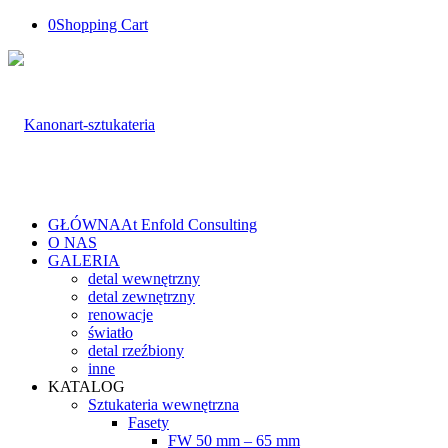
0
Shopping Cart
GŁÓWNA
At Enfold Consulting
O NAS
GALERIA
detal wewnętrzny
detal zewnętrzny
renowacje
światło
detal rzeźbiony
inne
KATALOG
Sztukateria wewnętrzna
Fasety
FW 50 mm – 65 mm