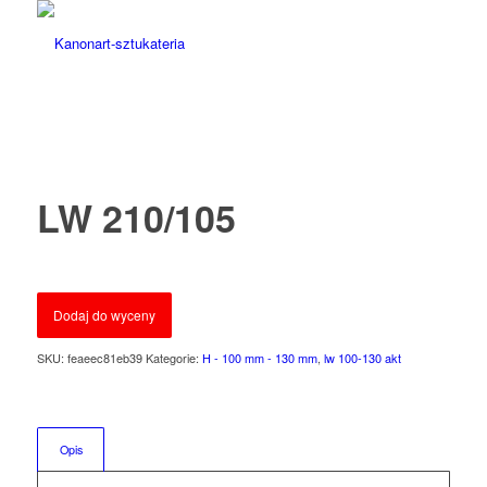
LW 210/105
Dodaj do wyceny
SKU:
feaeec81eb39
Kategorie:
H - 100 mm - 130 mm
,
lw 100-130 akt
Opis