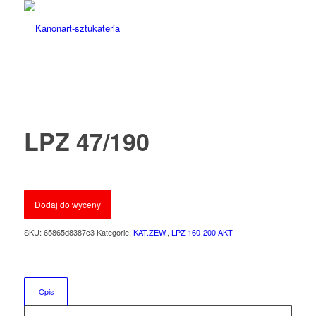
LPZ 47/190
Dodaj do wyceny
SKU:
65865d8387c3
Kategorie:
KAT.ZEW.
,
LPZ 160-200 AKT
Opis