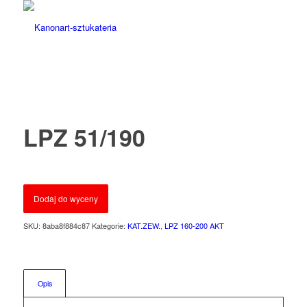
LPZ 51/190
Dodaj do wyceny
SKU:
8aba8f884c87
Kategorie:
KAT.ZEW.
,
LPZ 160-200 AKT
Opis