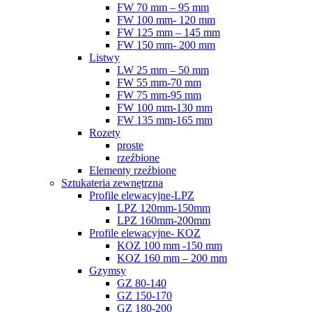
FW 70 mm – 95 mm
FW 100 mm- 120 mm
FW 125 mm – 145 mm
FW 150 mm- 200 mm
Listwy
LW 25 mm – 50 mm
FW 55 mm-70 mm
FW 75 mm-95 mm
FW 100 mm-130 mm
FW 135 mm-165 mm
Rozety
proste
rzeźbione
Elementy rzeźbione
Sztukateria zewnętrzna
Profile elewacyjne-LPZ
LPZ 120mm-150mm
LPZ 160mm-200mm
Profile elewacyjne- KOZ
KOZ 100 mm -150 mm
KOZ 160 mm – 200 mm
Gzymsy
GZ 80-140
GZ 150-170
GZ 180-200