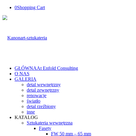
0
Shopping Cart
GŁÓWNA
At Enfold Consulting
O NAS
GALERIA
detal wewnętrzny
detal zewnętrzny
renowacje
światło
detal rzeźbiony
inne
KATALOG
Sztukateria wewnętrzna
Fasety
FW 50 mm – 65 mm