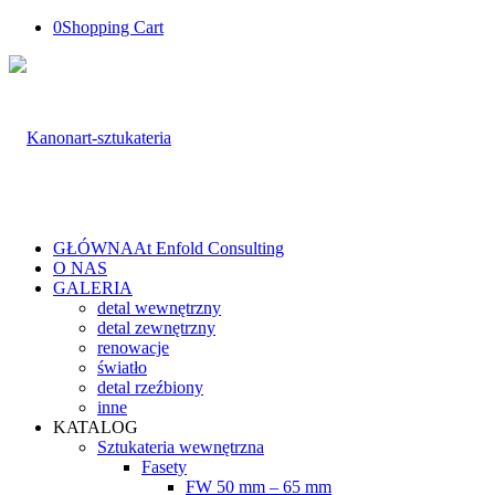
0
Shopping Cart
GŁÓWNA
At Enfold Consulting
O NAS
GALERIA
detal wewnętrzny
detal zewnętrzny
renowacje
światło
detal rzeźbiony
inne
KATALOG
Sztukateria wewnętrzna
Fasety
FW 50 mm – 65 mm