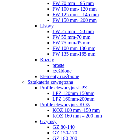
FW 70 mm – 95 mm
FW 100 mm- 120 mm
FW 125 mm – 145 mm
FW 150 mm- 200 mm
Listwy
LW 25 mm – 50 mm
FW 55 mm-70 mm
FW 75 mm-95 mm
FW 100 mm-130 mm
FW 135 mm-165 mm
Rozety
proste
rzeźbione
Elementy rzeźbione
Sztukateria zewnętrzna
Profile elewacyjne-LPZ
LPZ 120mm-150mm
LPZ 160mm-200mm
Profile elewacyjne- KOZ
KOZ 100 mm -150 mm
KOZ 160 mm – 200 mm
Gzymsy
GZ 80-140
GZ 150-170
GZ 180-200