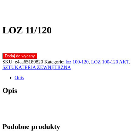
LOZ 11/120
Dodaj do wyceny
SKU:
e4aa65189820
Kategorie:
loz 100-120
,
LOZ 100-120 AKT
,
SZTUKATERIA ZEWNĘTRZNA
Opis
Opis
Podobne produkty