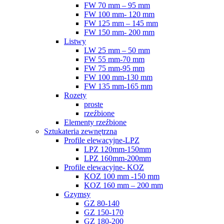
FW 70 mm – 95 mm
FW 100 mm- 120 mm
FW 125 mm – 145 mm
FW 150 mm- 200 mm
Listwy
LW 25 mm – 50 mm
FW 55 mm-70 mm
FW 75 mm-95 mm
FW 100 mm-130 mm
FW 135 mm-165 mm
Rozety
proste
rzeźbione
Elementy rzeźbione
Sztukateria zewnętrzna
Profile elewacyjne-LPZ
LPZ 120mm-150mm
LPZ 160mm-200mm
Profile elewacyjne- KOZ
KOZ 100 mm -150 mm
KOZ 160 mm – 200 mm
Gzymsy
GZ 80-140
GZ 150-170
GZ 180-200