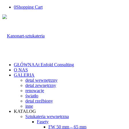
0
Shopping Cart
GŁÓWNA
At Enfold Consulting
O NAS
GALERIA
detal wewnętrzny
detal zewnętrzny
renowacje
światło
detal rzeźbiony
inne
KATALOG
Sztukateria wewnętrzna
Fasety
FW 50 mm – 65 mm