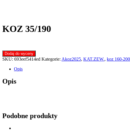
KOZ 35/190
Dodaj do wyceny
SKU:
693eef5414ed
Kategorie:
Akoz2025
,
KAT.ZEW.
,
koz 160-200
Opis
Opis
Podobne produkty