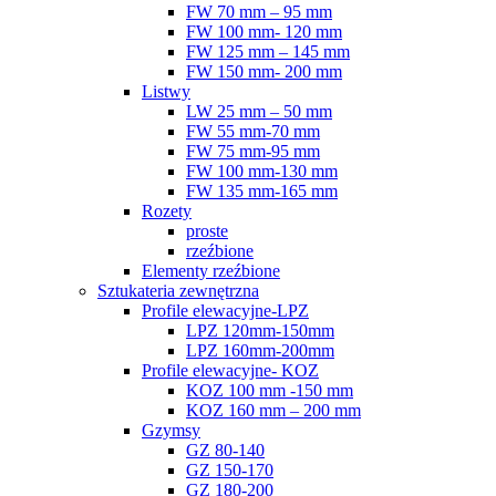
FW 70 mm – 95 mm
FW 100 mm- 120 mm
FW 125 mm – 145 mm
FW 150 mm- 200 mm
Listwy
LW 25 mm – 50 mm
FW 55 mm-70 mm
FW 75 mm-95 mm
FW 100 mm-130 mm
FW 135 mm-165 mm
Rozety
proste
rzeźbione
Elementy rzeźbione
Sztukateria zewnętrzna
Profile elewacyjne-LPZ
LPZ 120mm-150mm
LPZ 160mm-200mm
Profile elewacyjne- KOZ
KOZ 100 mm -150 mm
KOZ 160 mm – 200 mm
Gzymsy
GZ 80-140
GZ 150-170
GZ 180-200