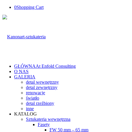
0
Shopping Cart
GŁÓWNA
At Enfold Consulting
O NAS
GALERIA
detal wewnętrzny
detal zewnętrzny
renowacje
światło
detal rzeźbiony
inne
KATALOG
Sztukateria wewnętrzna
Fasety
FW 50 mm – 65 mm