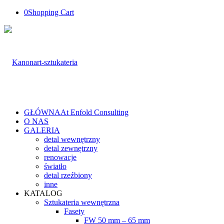
0
Shopping Cart
GŁÓWNA
At Enfold Consulting
O NAS
GALERIA
detal wewnętrzny
detal zewnętrzny
renowacje
światło
detal rzeźbiony
inne
KATALOG
Sztukateria wewnętrzna
Fasety
FW 50 mm – 65 mm