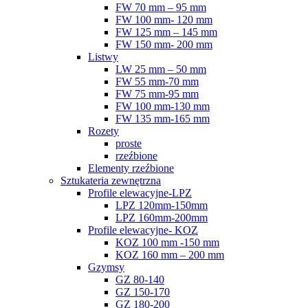
FW 70 mm – 95 mm
FW 100 mm- 120 mm
FW 125 mm – 145 mm
FW 150 mm- 200 mm
Listwy
LW 25 mm – 50 mm
FW 55 mm-70 mm
FW 75 mm-95 mm
FW 100 mm-130 mm
FW 135 mm-165 mm
Rozety
proste
rzeźbione
Elementy rzeźbione
Sztukateria zewnętrzna
Profile elewacyjne-LPZ
LPZ 120mm-150mm
LPZ 160mm-200mm
Profile elewacyjne- KOZ
KOZ 100 mm -150 mm
KOZ 160 mm – 200 mm
Gzymsy
GZ 80-140
GZ 150-170
GZ 180-200