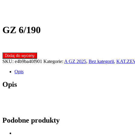
GZ 6/190
Dodaj do wyceny
SKU:
e4b9ba40f901
Kategorie:
A GZ 2025
,
Bez kategorii
,
KAT.ZE
Opis
Opis
Podobne produkty