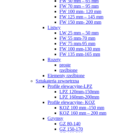
FW 50 mm – 65 mm
FW 70 mm – 95 mm
FW 100 mm- 120 mm
FW 125 mm – 145 mm
FW 150 mm- 200 mm
Listwy
LW 25 mm – 50 mm
FW 55 mm-70 mm
FW 75 mm-95 mm
FW 100 mm-130 mm
FW 135 mm-165 mm
Rozety
proste
rzeźbione
Elementy rzeźbione
Sztukateria zewnętrzna
Profile elewacyjne-LPZ
LPZ 120mm-150mm
LPZ 160mm-200mm
Profile elewacyjne- KOZ
KOZ 100 mm -150 mm
KOZ 160 mm – 200 mm
Gzymsy
GZ 80-140
GZ 150-170