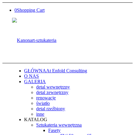
0
Shopping Cart
GŁÓWNA
At Enfold Consulting
O NAS
GALERIA
detal wewnętrzny
detal zewnętrzny
renowacje
światło
detal rzeźbiony
inne
KATALOG
Sztukateria wewnętrzna
Fasety