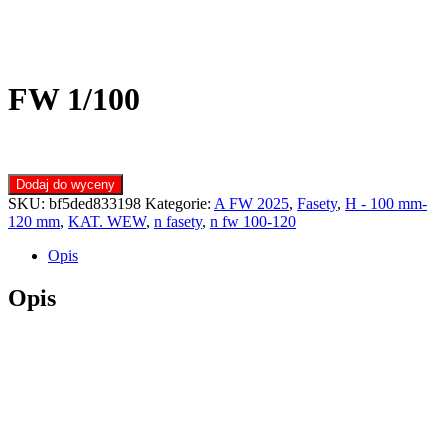
FW 1/100
Dodaj do wyceny
SKU:
bf5ded833198
Kategorie:
A FW 2025
,
Fasety
,
H - 100 mm-
120 mm
,
KAT. WEW
,
n fasety
,
n fw 100-120
Opis
Opis