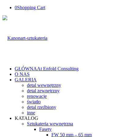
0
Shopping Cart
GŁÓWNA
At Enfold Consulting
O NAS
GALERIA
detal wewnętrzny
detal zewnętrzny
renowacje
światło
detal rzeźbiony
inne
KATALOG
Sztukateria wewnętrzna
Fasety
FW 50 mm – 65 mm