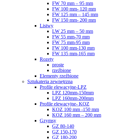
FW 70 mm – 95 mm
FW 100 mm- 120 mm
FW 125 mm – 145 mm
FW 150 mm- 200 mm
Listwy
LW 25 mm – 50 mm
FW 55 mm-70 mm
FW 75 mm-95 mm
FW 100 mm-130 mm
FW 135 mm-165 mm
Rozety
proste
rzeźbione
Elementy rzeźbione
Sztukateria zewnętrzna
Profile elewacyjne-LPZ
LPZ 120mm-150mm
LPZ 160mm-200mm
Profile elewacyjne- KOZ
KOZ 100 mm -150 mm
KOZ 160 mm – 200 mm
Gzymsy
GZ 80-140
GZ 150-170
GZ 180-200