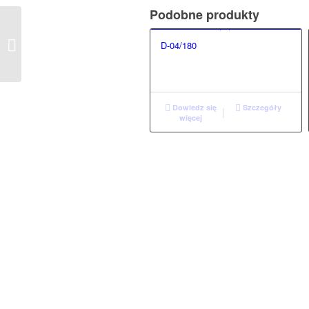
Podobne produkty
P-12/100
D-04/180
Dowiedz się
Szczegóły
więcej