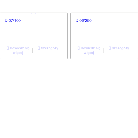
D-07/100
D-06/250
Dowiedz się
Szczegóły
Dowiedz się
Szczegóły
więcej
więcej