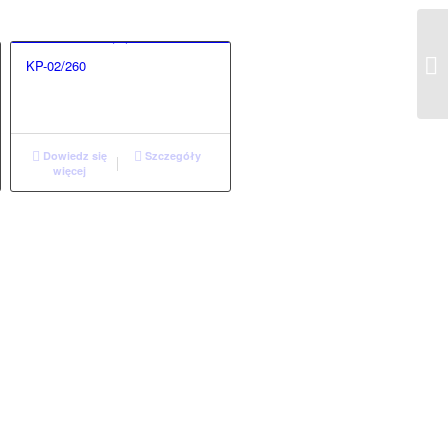
KP-02/260
Dowiedz się
Szczegóły
więcej