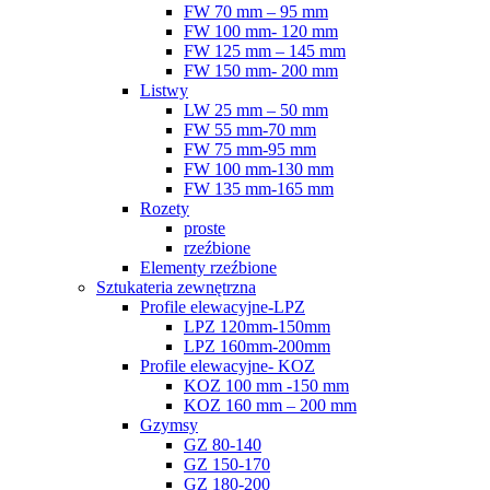
FW 70 mm – 95 mm
FW 100 mm- 120 mm
FW 125 mm – 145 mm
FW 150 mm- 200 mm
Listwy
LW 25 mm – 50 mm
FW 55 mm-70 mm
FW 75 mm-95 mm
FW 100 mm-130 mm
FW 135 mm-165 mm
Rozety
proste
rzeźbione
Elementy rzeźbione
Sztukateria zewnętrzna
Profile elewacyjne-LPZ
LPZ 120mm-150mm
LPZ 160mm-200mm
Profile elewacyjne- KOZ
KOZ 100 mm -150 mm
KOZ 160 mm – 200 mm
Gzymsy
GZ 80-140
GZ 150-170
GZ 180-200