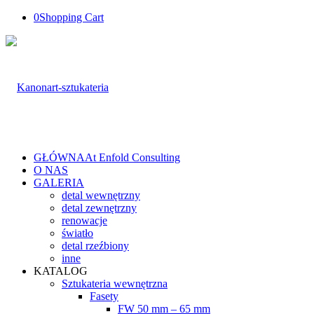
0
Shopping Cart
GŁÓWNA
At Enfold Consulting
O NAS
GALERIA
detal wewnętrzny
detal zewnętrzny
renowacje
światło
detal rzeźbiony
inne
KATALOG
Sztukateria wewnętrzna
Fasety
FW 50 mm – 65 mm