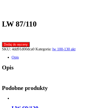
LW 87/110
Dodaj do wyceny
SKU:
4dd91d00dca0
Kategoria:
lw 100-130 akt
Opis
Opis
Podobne produkty