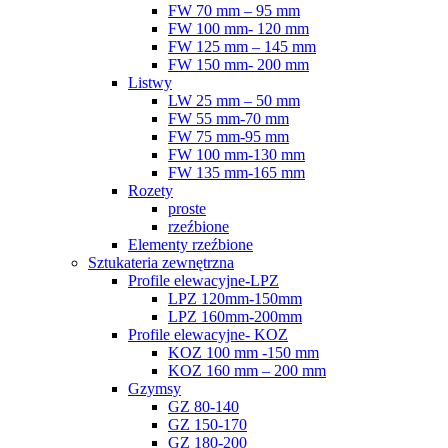
FW 70 mm – 95 mm
FW 100 mm- 120 mm
FW 125 mm – 145 mm
FW 150 mm- 200 mm
Listwy
LW 25 mm – 50 mm
FW 55 mm-70 mm
FW 75 mm-95 mm
FW 100 mm-130 mm
FW 135 mm-165 mm
Rozety
proste
rzeźbione
Elementy rzeźbione
Sztukateria zewnętrzna
Profile elewacyjne-LPZ
LPZ 120mm-150mm
LPZ 160mm-200mm
Profile elewacyjne- KOZ
KOZ 100 mm -150 mm
KOZ 160 mm – 200 mm
Gzymsy
GZ 80-140
GZ 150-170
GZ 180-200