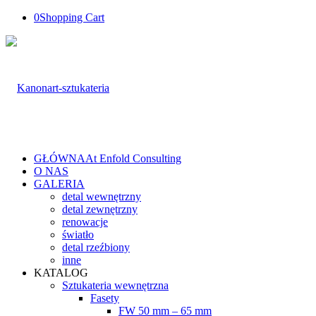
0
Shopping Cart
GŁÓWNA
At Enfold Consulting
O NAS
GALERIA
detal wewnętrzny
detal zewnętrzny
renowacje
światło
detal rzeźbiony
inne
KATALOG
Sztukateria wewnętrzna
Fasety
FW 50 mm – 65 mm