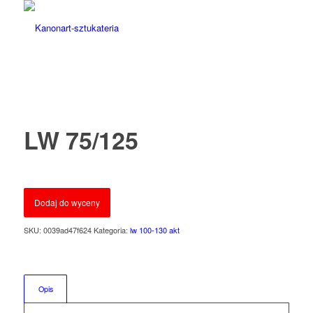
LW 75/125
Dodaj do wyceny
SKU:
0039ad47f624
Kategoria:
lw 100-130 akt
Opis