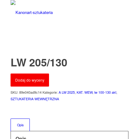
LW 205/130
Dodaj do wyceny
SKU:
89e040ad9c14
Kategorie:
A LW 2025
,
KAT. WEW
,
lw 100-130 akt
,
SZTUKATERIA WEWNĘTRZNA
Opis
Opis