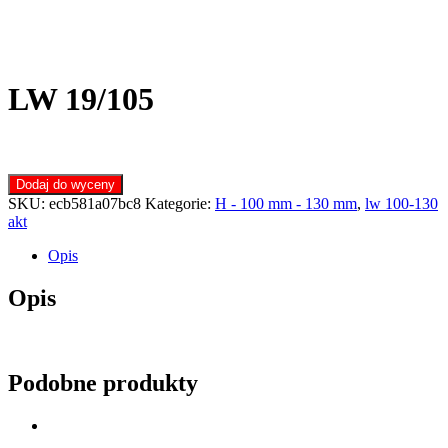
LW 19/105
Dodaj do wyceny
SKU:
ecb581a07bc8
Kategorie:
H - 100 mm - 130 mm
,
lw 100-130
akt
Opis
Opis
Podobne produkty