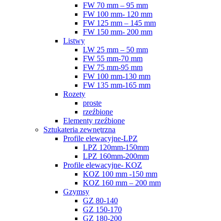
FW 70 mm – 95 mm
FW 100 mm- 120 mm
FW 125 mm – 145 mm
FW 150 mm- 200 mm
Listwy
LW 25 mm – 50 mm
FW 55 mm-70 mm
FW 75 mm-95 mm
FW 100 mm-130 mm
FW 135 mm-165 mm
Rozety
proste
rzeźbione
Elementy rzeźbione
Sztukateria zewnętrzna
Profile elewacyjne-LPZ
LPZ 120mm-150mm
LPZ 160mm-200mm
Profile elewacyjne- KOZ
KOZ 100 mm -150 mm
KOZ 160 mm – 200 mm
Gzymsy
GZ 80-140
GZ 150-170
GZ 180-200