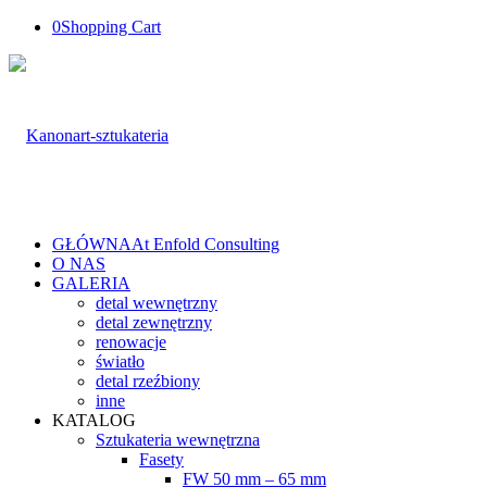
0
Shopping Cart
GŁÓWNA
At Enfold Consulting
O NAS
GALERIA
detal wewnętrzny
detal zewnętrzny
renowacje
światło
detal rzeźbiony
inne
KATALOG
Sztukateria wewnętrzna
Fasety
FW 50 mm – 65 mm