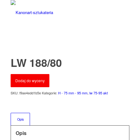
LW 188/80
Dodaj do wyceny
SKU:
f9ae4edd1b5e
Kategorie:
H - 75 mm - 95 mm
,
lw 75-95 akt
Opis
Opis