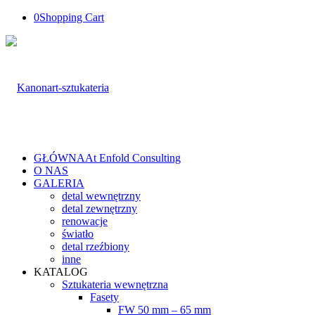
0
Shopping Cart
GŁÓWNA
At Enfold Consulting
O NAS
GALERIA
detal wewnętrzny
detal zewnętrzny
renowacje
światło
detal rzeźbiony
inne
KATALOG
Sztukateria wewnętrzna
Fasety
FW 50 mm – 65 mm