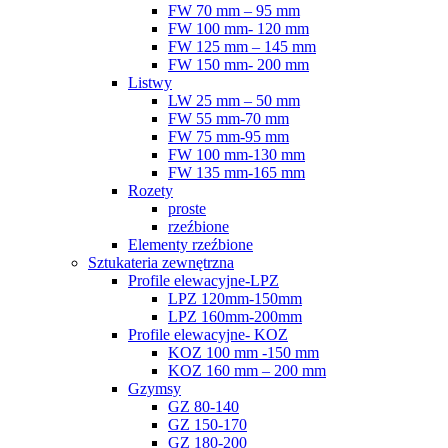
FW 70 mm – 95 mm
FW 100 mm- 120 mm
FW 125 mm – 145 mm
FW 150 mm- 200 mm
Listwy
LW 25 mm – 50 mm
FW 55 mm-70 mm
FW 75 mm-95 mm
FW 100 mm-130 mm
FW 135 mm-165 mm
Rozety
proste
rzeźbione
Elementy rzeźbione
Sztukateria zewnętrzna
Profile elewacyjne-LPZ
LPZ 120mm-150mm
LPZ 160mm-200mm
Profile elewacyjne- KOZ
KOZ 100 mm -150 mm
KOZ 160 mm – 200 mm
Gzymsy
GZ 80-140
GZ 150-170
GZ 180-200