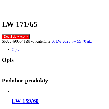
LW 171/65
Dodaj do wyceny
SKU:
4905541e9f7d
Kategorie:
A LW 2025
,
lw 55-70 akt
Opis
Opis
Podobne produkty
LW 159/60