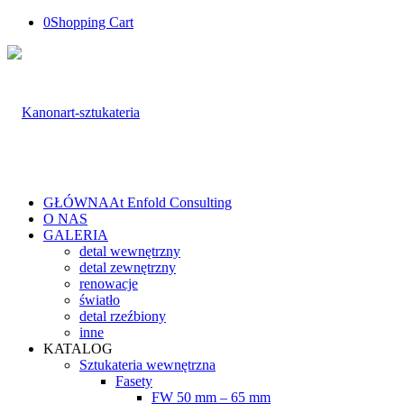
0
Shopping Cart
GŁÓWNA
At Enfold Consulting
O NAS
GALERIA
detal wewnętrzny
detal zewnętrzny
renowacje
światło
detal rzeźbiony
inne
KATALOG
Sztukateria wewnętrzna
Fasety
FW 50 mm – 65 mm