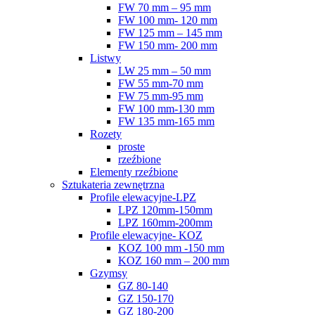
FW 70 mm – 95 mm
FW 100 mm- 120 mm
FW 125 mm – 145 mm
FW 150 mm- 200 mm
Listwy
LW 25 mm – 50 mm
FW 55 mm-70 mm
FW 75 mm-95 mm
FW 100 mm-130 mm
FW 135 mm-165 mm
Rozety
proste
rzeźbione
Elementy rzeźbione
Sztukateria zewnętrzna
Profile elewacyjne-LPZ
LPZ 120mm-150mm
LPZ 160mm-200mm
Profile elewacyjne- KOZ
KOZ 100 mm -150 mm
KOZ 160 mm – 200 mm
Gzymsy
GZ 80-140
GZ 150-170
GZ 180-200