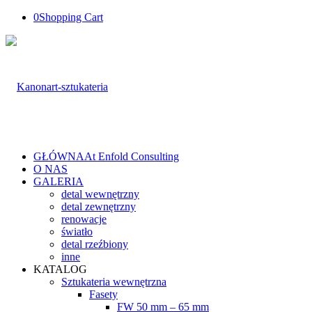
0
Shopping Cart
GŁÓWNA
At Enfold Consulting
O NAS
GALERIA
detal wewnętrzny
detal zewnętrzny
renowacje
światło
detal rzeźbiony
inne
KATALOG
Sztukateria wewnętrzna
Fasety
FW 50 mm – 65 mm