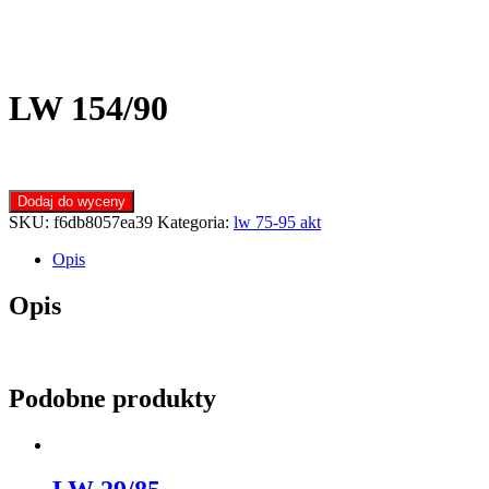
LW 154/90
Dodaj do wyceny
SKU:
f6db8057ea39
Kategoria:
lw 75-95 akt
Opis
Opis
Podobne produkty