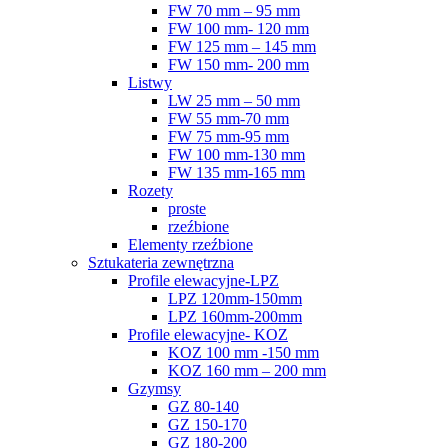
FW 70 mm – 95 mm
FW 100 mm- 120 mm
FW 125 mm – 145 mm
FW 150 mm- 200 mm
Listwy
LW 25 mm – 50 mm
FW 55 mm-70 mm
FW 75 mm-95 mm
FW 100 mm-130 mm
FW 135 mm-165 mm
Rozety
proste
rzeźbione
Elementy rzeźbione
Sztukateria zewnętrzna
Profile elewacyjne-LPZ
LPZ 120mm-150mm
LPZ 160mm-200mm
Profile elewacyjne- KOZ
KOZ 100 mm -150 mm
KOZ 160 mm – 200 mm
Gzymsy
GZ 80-140
GZ 150-170
GZ 180-200