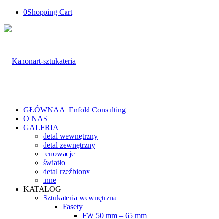
0
Shopping Cart
GŁÓWNA
At Enfold Consulting
O NAS
GALERIA
detal wewnętrzny
detal zewnętrzny
renowacje
światło
detal rzeźbiony
inne
KATALOG
Sztukateria wewnętrzna
Fasety
FW 50 mm – 65 mm