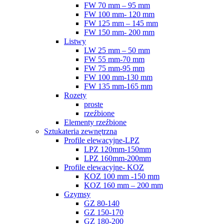
FW 70 mm – 95 mm
FW 100 mm- 120 mm
FW 125 mm – 145 mm
FW 150 mm- 200 mm
Listwy
LW 25 mm – 50 mm
FW 55 mm-70 mm
FW 75 mm-95 mm
FW 100 mm-130 mm
FW 135 mm-165 mm
Rozety
proste
rzeźbione
Elementy rzeźbione
Sztukateria zewnętrzna
Profile elewacyjne-LPZ
LPZ 120mm-150mm
LPZ 160mm-200mm
Profile elewacyjne- KOZ
KOZ 100 mm -150 mm
KOZ 160 mm – 200 mm
Gzymsy
GZ 80-140
GZ 150-170
GZ 180-200