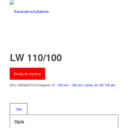
LW 110/100
Dodaj do wyceny
SKU:
bf5f4b007d16
Kategorie:
H - 100 mm - 130 mm
,
Listwy
,
lw 100-130 akt
Opis
Opis