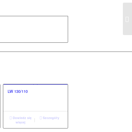
LW 130/110
Dowiedz się
Szczegóły
więcej