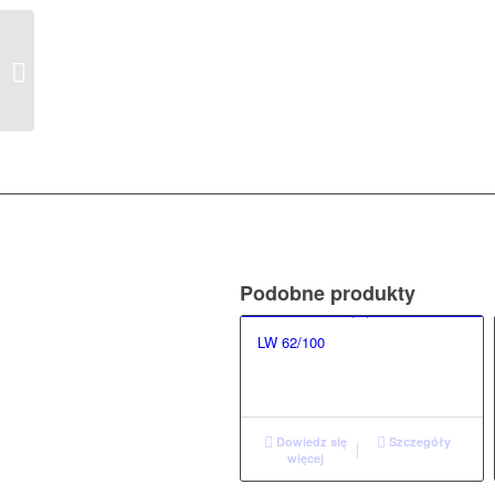
LW 239/110
Podobne produkty
LW 62/100
Dowiedz się
Szczegóły
więcej