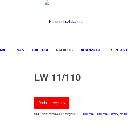
NA
O NAS
GALERIA
KATALOG
ARANŻACJE
KONTAKT
LW 11/110
Dodaj do wyceny
SKU:
9ea1fe5544a3
Kategorie:
H - 100 mm - 130 mm
,
Listwy
,
lw 10