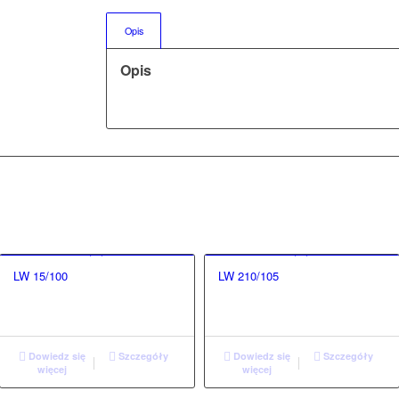
Opis
Opis
LW 15/100
LW 210/105
Dowiedz się
Szczegóły
Dowiedz się
Szczegóły
więcej
więcej