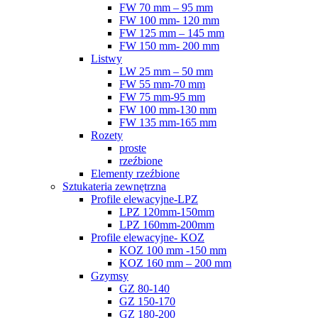
FW 70 mm – 95 mm
FW 100 mm- 120 mm
FW 125 mm – 145 mm
FW 150 mm- 200 mm
Listwy
LW 25 mm – 50 mm
FW 55 mm-70 mm
FW 75 mm-95 mm
FW 100 mm-130 mm
FW 135 mm-165 mm
Rozety
proste
rzeźbione
Elementy rzeźbione
Sztukateria zewnętrzna
Profile elewacyjne-LPZ
LPZ 120mm-150mm
LPZ 160mm-200mm
Profile elewacyjne- KOZ
KOZ 100 mm -150 mm
KOZ 160 mm – 200 mm
Gzymsy
GZ 80-140
GZ 150-170
GZ 180-200