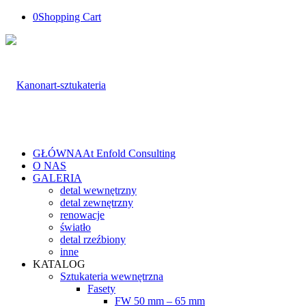
0
Shopping Cart
GŁÓWNA
At Enfold Consulting
O NAS
GALERIA
detal wewnętrzny
detal zewnętrzny
renowacje
światło
detal rzeźbiony
inne
KATALOG
Sztukateria wewnętrzna
Fasety
FW 50 mm – 65 mm