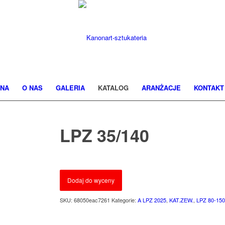
NA
O NAS
GALERIA
KATALOG
ARANŻACJE
KONTAKT
LPZ 35/140
Dodaj do wyceny
SKU:
68050eac7261
Kategorie:
A LPZ 2025
,
KAT.ZEW.
,
LPZ 80-15