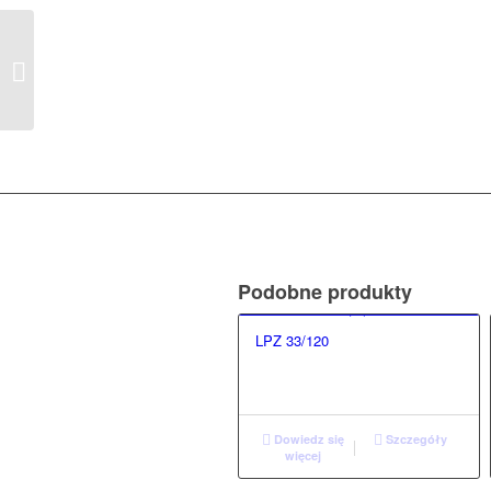
LPZ 36/140
Podobne produkty
LPZ 33/120
Dowiedz się
Szczegóły
więcej