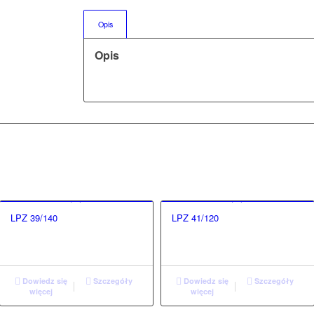
Opis
Opis
LPZ 39/140
LPZ 41/120
Dowiedz się
Szczegóły
Dowiedz się
Szczegóły
więcej
więcej