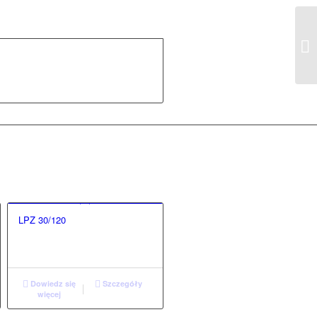
LPZ 30/120
Dowiedz się
Szczegóły
więcej