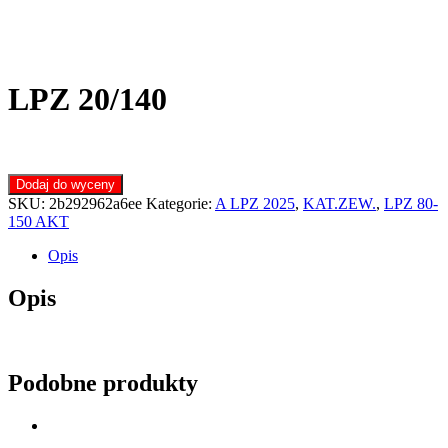
LPZ 20/140
Dodaj do wyceny
SKU:
2b292962a6ee
Kategorie:
A LPZ 2025
,
KAT.ZEW.
,
LPZ 80-
150 AKT
Opis
Opis
Podobne produkty