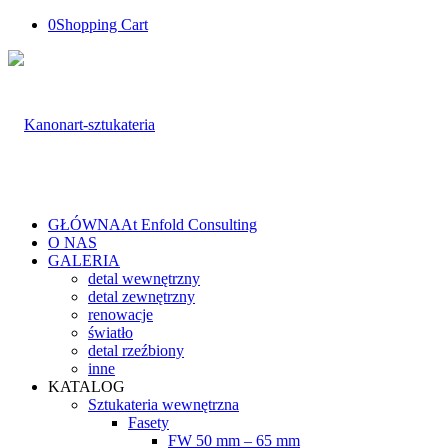
0
Shopping Cart
GŁÓWNA
At Enfold Consulting
O NAS
GALERIA
detal wewnętrzny
detal zewnętrzny
renowacje
światło
detal rzeźbiony
inne
KATALOG
Sztukateria wewnętrzna
Fasety
FW 50 mm – 65 mm