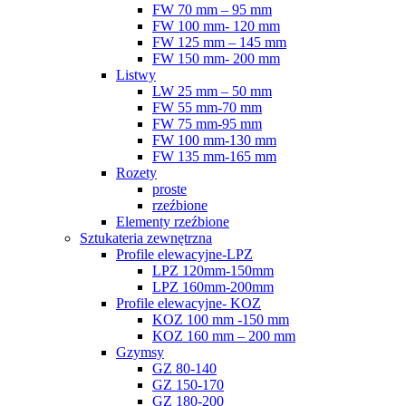
FW 70 mm – 95 mm
FW 100 mm- 120 mm
FW 125 mm – 145 mm
FW 150 mm- 200 mm
Listwy
LW 25 mm – 50 mm
FW 55 mm-70 mm
FW 75 mm-95 mm
FW 100 mm-130 mm
FW 135 mm-165 mm
Rozety
proste
rzeźbione
Elementy rzeźbione
Sztukateria zewnętrzna
Profile elewacyjne-LPZ
LPZ 120mm-150mm
LPZ 160mm-200mm
Profile elewacyjne- KOZ
KOZ 100 mm -150 mm
KOZ 160 mm – 200 mm
Gzymsy
GZ 80-140
GZ 150-170
GZ 180-200