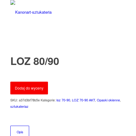
LOZ 80/90
Dodaj do wyceny
SKU:
a37d3bf78b5e
Kategorie:
loz 70-90
,
LOZ 70-90 AKT
,
Opaski okienne
,
sztukateriaz
Opis