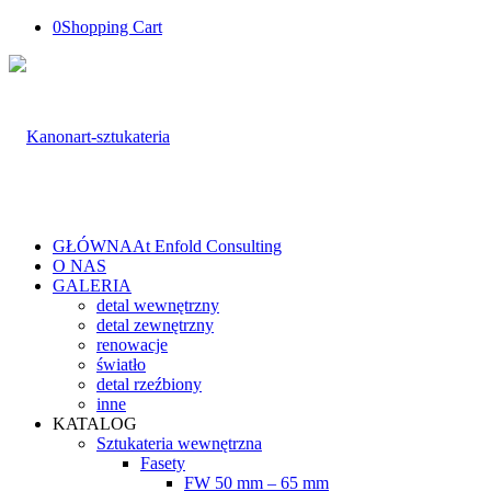
0
Shopping Cart
GŁÓWNA
At Enfold Consulting
O NAS
GALERIA
detal wewnętrzny
detal zewnętrzny
renowacje
światło
detal rzeźbiony
inne
KATALOG
Sztukateria wewnętrzna
Fasety
FW 50 mm – 65 mm