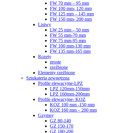
FW 70 mm – 95 mm
FW 100 mm- 120 mm
FW 125 mm – 145 mm
FW 150 mm- 200 mm
Listwy
LW 25 mm – 50 mm
FW 55 mm-70 mm
FW 75 mm-95 mm
FW 100 mm-130 mm
FW 135 mm-165 mm
Rozety
proste
rzeźbione
Elementy rzeźbione
Sztukateria zewnętrzna
Profile elewacyjne-LPZ
LPZ 120mm-150mm
LPZ 160mm-200mm
Profile elewacyjne- KOZ
KOZ 100 mm -150 mm
KOZ 160 mm – 200 mm
Gzymsy
GZ 80-140
GZ 150-170
GZ 180-200