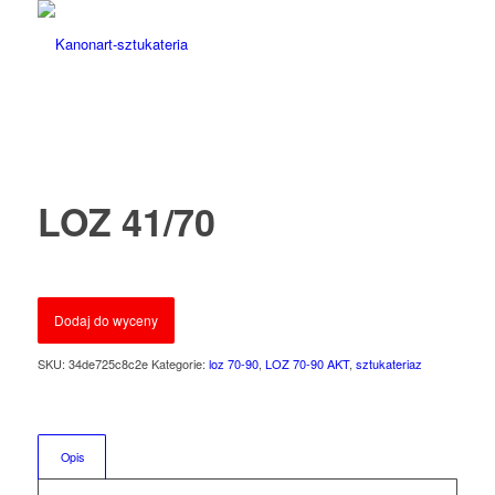
LOZ 41/70
Dodaj do wyceny
SKU:
34de725c8c2e
Kategorie:
loz 70-90
,
LOZ 70-90 AKT
,
sztukateriaz
Opis