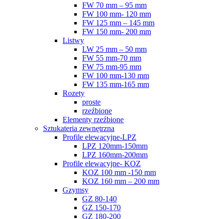
FW 70 mm – 95 mm
FW 100 mm- 120 mm
FW 125 mm – 145 mm
FW 150 mm- 200 mm
Listwy
LW 25 mm – 50 mm
FW 55 mm-70 mm
FW 75 mm-95 mm
FW 100 mm-130 mm
FW 135 mm-165 mm
Rozety
proste
rzeźbione
Elementy rzeźbione
Sztukateria zewnętrzna
Profile elewacyjne-LPZ
LPZ 120mm-150mm
LPZ 160mm-200mm
Profile elewacyjne- KOZ
KOZ 100 mm -150 mm
KOZ 160 mm – 200 mm
Gzymsy
GZ 80-140
GZ 150-170
GZ 180-200