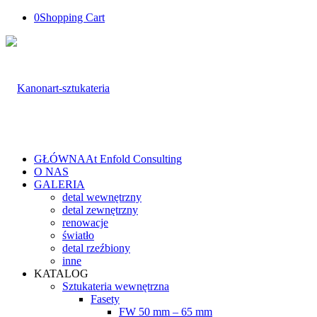
0
Shopping Cart
GŁÓWNA
At Enfold Consulting
O NAS
GALERIA
detal wewnętrzny
detal zewnętrzny
renowacje
światło
detal rzeźbiony
inne
KATALOG
Sztukateria wewnętrzna
Fasety
FW 50 mm – 65 mm