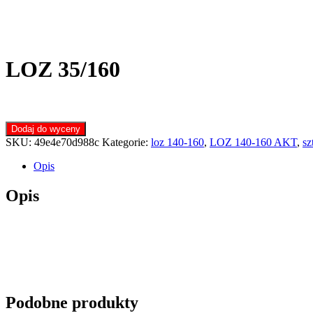
LOZ 35/160
Dodaj do wyceny
SKU:
49e4e70d988c
Kategorie:
loz 140-160
,
LOZ 140-160 AKT
,
sz
Opis
Opis
Podobne produkty