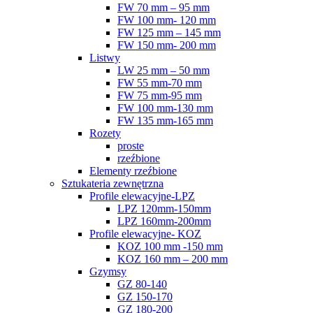
FW 70 mm – 95 mm
FW 100 mm- 120 mm
FW 125 mm – 145 mm
FW 150 mm- 200 mm
Listwy
LW 25 mm – 50 mm
FW 55 mm-70 mm
FW 75 mm-95 mm
FW 100 mm-130 mm
FW 135 mm-165 mm
Rozety
proste
rzeźbione
Elementy rzeźbione
Sztukateria zewnętrzna
Profile elewacyjne-LPZ
LPZ 120mm-150mm
LPZ 160mm-200mm
Profile elewacyjne- KOZ
KOZ 100 mm -150 mm
KOZ 160 mm – 200 mm
Gzymsy
GZ 80-140
GZ 150-170
GZ 180-200