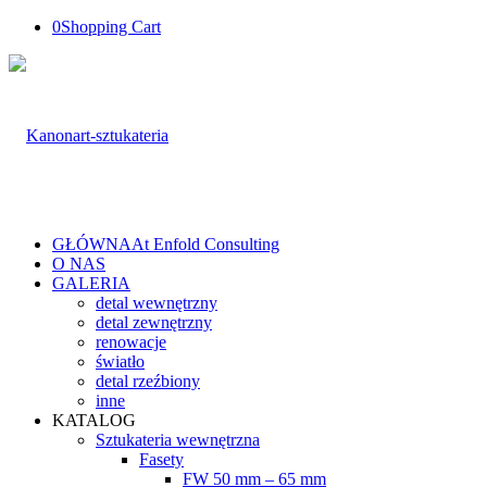
0
Shopping Cart
GŁÓWNA
At Enfold Consulting
O NAS
GALERIA
detal wewnętrzny
detal zewnętrzny
renowacje
światło
detal rzeźbiony
inne
KATALOG
Sztukateria wewnętrzna
Fasety
FW 50 mm – 65 mm