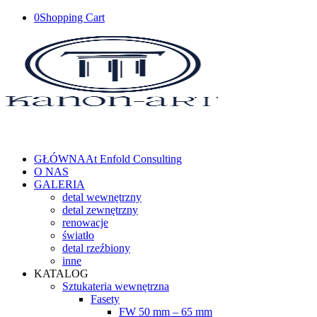
0
Shopping Cart
GŁÓWNA
At Enfold Consulting
O NAS
GALERIA
detal wewnętrzny
detal zewnętrzny
renowacje
światło
detal rzeźbiony
inne
KATALOG
Sztukateria wewnętrzna
Fasety
FW 50 mm – 65 mm