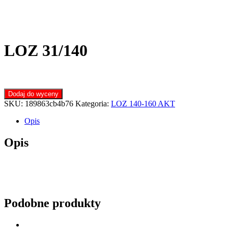
LOZ 31/140
Dodaj do wyceny
SKU:
189863cb4b76
Kategoria:
LOZ 140-160 AKT
Opis
Opis
Podobne produkty