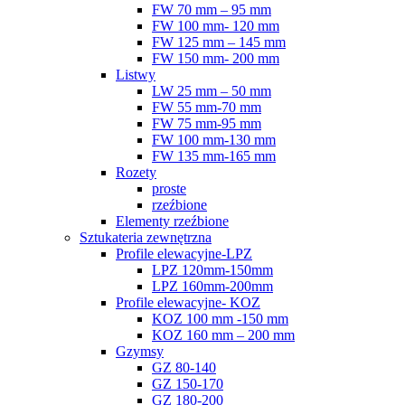
FW 70 mm – 95 mm
FW 100 mm- 120 mm
FW 125 mm – 145 mm
FW 150 mm- 200 mm
Listwy
LW 25 mm – 50 mm
FW 55 mm-70 mm
FW 75 mm-95 mm
FW 100 mm-130 mm
FW 135 mm-165 mm
Rozety
proste
rzeźbione
Elementy rzeźbione
Sztukateria zewnętrzna
Profile elewacyjne-LPZ
LPZ 120mm-150mm
LPZ 160mm-200mm
Profile elewacyjne- KOZ
KOZ 100 mm -150 mm
KOZ 160 mm – 200 mm
Gzymsy
GZ 80-140
GZ 150-170
GZ 180-200