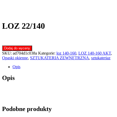
LOZ 22/140
Dodaj do wyceny
SKU:
ad704d1c038a
Kategorie:
loz 140-160
,
LOZ 140-160 AKT
,
Opaski okienne
,
SZTUKATERIA ZEWNĘTRZNA
,
sztukateriaz
Opis
Opis
Podobne produkty