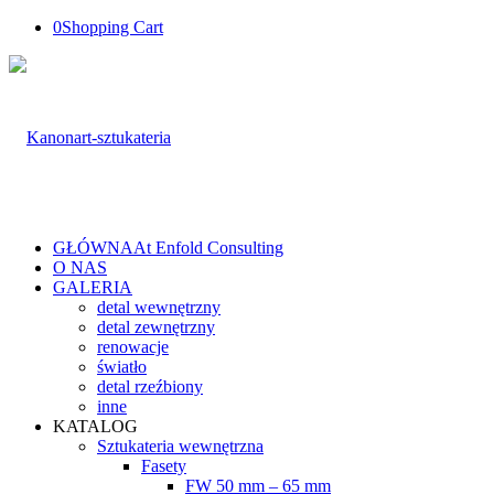
0
Shopping Cart
GŁÓWNA
At Enfold Consulting
O NAS
GALERIA
detal wewnętrzny
detal zewnętrzny
renowacje
światło
detal rzeźbiony
inne
KATALOG
Sztukateria wewnętrzna
Fasety
FW 50 mm – 65 mm