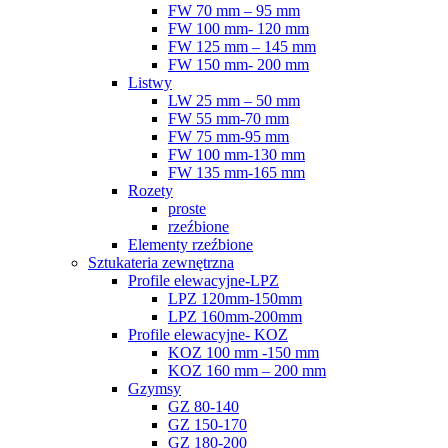
FW 70 mm – 95 mm
FW 100 mm- 120 mm
FW 125 mm – 145 mm
FW 150 mm- 200 mm
Listwy
LW 25 mm – 50 mm
FW 55 mm-70 mm
FW 75 mm-95 mm
FW 100 mm-130 mm
FW 135 mm-165 mm
Rozety
proste
rzeźbione
Elementy rzeźbione
Sztukateria zewnętrzna
Profile elewacyjne-LPZ
LPZ 120mm-150mm
LPZ 160mm-200mm
Profile elewacyjne- KOZ
KOZ 100 mm -150 mm
KOZ 160 mm – 200 mm
Gzymsy
GZ 80-140
GZ 150-170
GZ 180-200