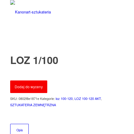
LOZ 1/100
Dodaj do wyceny
SKU:
0802f8e1871e
Kategorie:
loz 100-120
,
LOZ 100-120 AKT
,
SZTUKATERIA ZEWNĘTRZNA
Opis