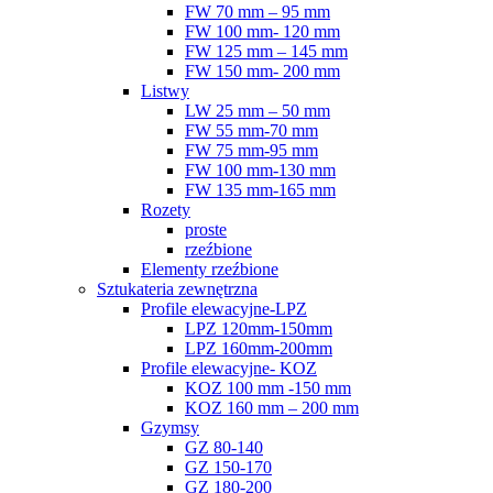
FW 70 mm – 95 mm
FW 100 mm- 120 mm
FW 125 mm – 145 mm
FW 150 mm- 200 mm
Listwy
LW 25 mm – 50 mm
FW 55 mm-70 mm
FW 75 mm-95 mm
FW 100 mm-130 mm
FW 135 mm-165 mm
Rozety
proste
rzeźbione
Elementy rzeźbione
Sztukateria zewnętrzna
Profile elewacyjne-LPZ
LPZ 120mm-150mm
LPZ 160mm-200mm
Profile elewacyjne- KOZ
KOZ 100 mm -150 mm
KOZ 160 mm – 200 mm
Gzymsy
GZ 80-140
GZ 150-170
GZ 180-200