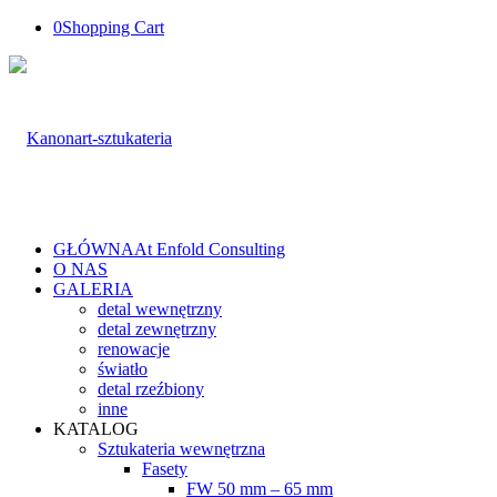
0
Shopping Cart
GŁÓWNA
At Enfold Consulting
O NAS
GALERIA
detal wewnętrzny
detal zewnętrzny
renowacje
światło
detal rzeźbiony
inne
KATALOG
Sztukateria wewnętrzna
Fasety
FW 50 mm – 65 mm