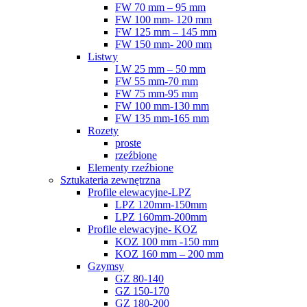
FW 70 mm – 95 mm
FW 100 mm- 120 mm
FW 125 mm – 145 mm
FW 150 mm- 200 mm
Listwy
LW 25 mm – 50 mm
FW 55 mm-70 mm
FW 75 mm-95 mm
FW 100 mm-130 mm
FW 135 mm-165 mm
Rozety
proste
rzeźbione
Elementy rzeźbione
Sztukateria zewnętrzna
Profile elewacyjne-LPZ
LPZ 120mm-150mm
LPZ 160mm-200mm
Profile elewacyjne- KOZ
KOZ 100 mm -150 mm
KOZ 160 mm – 200 mm
Gzymsy
GZ 80-140
GZ 150-170
GZ 180-200