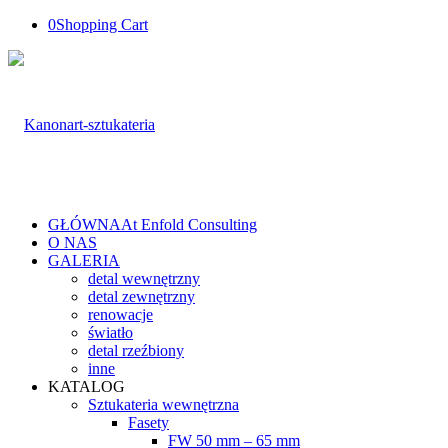
0
Shopping Cart
GŁÓWNA
At Enfold Consulting
O NAS
GALERIA
detal wewnętrzny
detal zewnętrzny
renowacje
światło
detal rzeźbiony
inne
KATALOG
Sztukateria wewnętrzna
Fasety
FW 50 mm – 65 mm