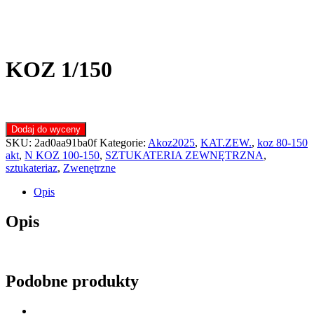
KOZ 1/150
Dodaj do wyceny
SKU:
2ad0aa91ba0f
Kategorie:
Akoz2025
,
KAT.ZEW.
,
koz 80-150
akt
,
N KOZ 100-150
,
SZTUKATERIA ZEWNĘTRZNA
,
sztukateriaz
,
Zwenętrzne
Opis
Opis
Podobne produkty