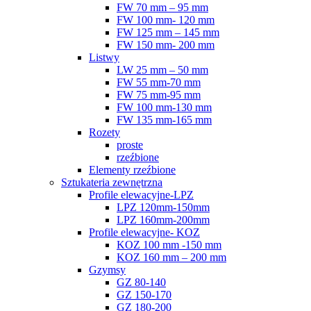
FW 70 mm – 95 mm
FW 100 mm- 120 mm
FW 125 mm – 145 mm
FW 150 mm- 200 mm
Listwy
LW 25 mm – 50 mm
FW 55 mm-70 mm
FW 75 mm-95 mm
FW 100 mm-130 mm
FW 135 mm-165 mm
Rozety
proste
rzeźbione
Elementy rzeźbione
Sztukateria zewnętrzna
Profile elewacyjne-LPZ
LPZ 120mm-150mm
LPZ 160mm-200mm
Profile elewacyjne- KOZ
KOZ 100 mm -150 mm
KOZ 160 mm – 200 mm
Gzymsy
GZ 80-140
GZ 150-170
GZ 180-200