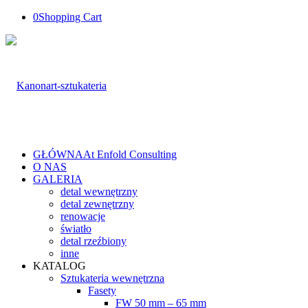
0
Shopping Cart
GŁÓWNA
At Enfold Consulting
O NAS
GALERIA
detal wewnętrzny
detal zewnętrzny
renowacje
światło
detal rzeźbiony
inne
KATALOG
Sztukateria wewnętrzna
Fasety
FW 50 mm – 65 mm