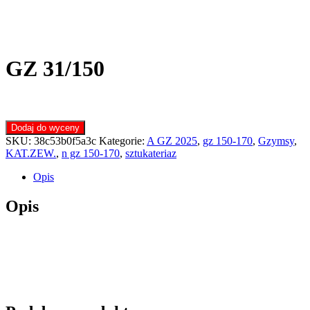
GZ 31/150
Dodaj do wyceny
SKU:
38c53b0f5a3c
Kategorie:
A GZ 2025
,
gz 150-170
,
Gzymsy
,
KAT.ZEW.
,
n gz 150-170
,
sztukateriaz
Opis
Opis