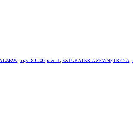
AT.ZEW.
,
n gz 180-200
,
oferta1
,
SZTUKATERIA ZEWNĘTRZNA
,