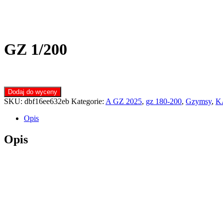
GZ 1/200
Dodaj do wyceny
SKU:
dbf16ee632eb
Kategorie:
A GZ 2025
,
gz 180-200
,
Gzymsy
,
K
Opis
Opis