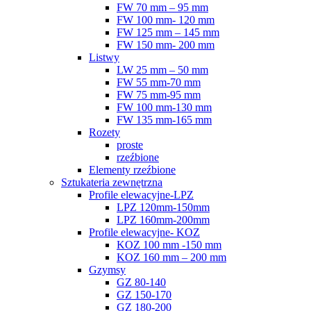
FW 70 mm – 95 mm
FW 100 mm- 120 mm
FW 125 mm – 145 mm
FW 150 mm- 200 mm
Listwy
LW 25 mm – 50 mm
FW 55 mm-70 mm
FW 75 mm-95 mm
FW 100 mm-130 mm
FW 135 mm-165 mm
Rozety
proste
rzeźbione
Elementy rzeźbione
Sztukateria zewnętrzna
Profile elewacyjne-LPZ
LPZ 120mm-150mm
LPZ 160mm-200mm
Profile elewacyjne- KOZ
KOZ 100 mm -150 mm
KOZ 160 mm – 200 mm
Gzymsy
GZ 80-140
GZ 150-170
GZ 180-200