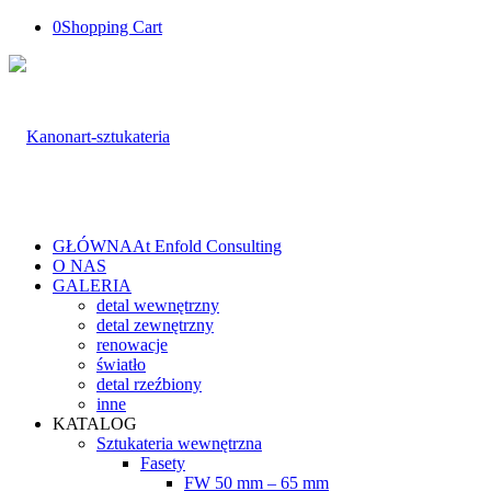
0
Shopping Cart
GŁÓWNA
At Enfold Consulting
O NAS
GALERIA
detal wewnętrzny
detal zewnętrzny
renowacje
światło
detal rzeźbiony
inne
KATALOG
Sztukateria wewnętrzna
Fasety
FW 50 mm – 65 mm